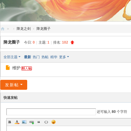
»
›
降龙之剑
›
降龙圈子
创
降龙圈子
今日:
0
|
主题:
1
|
排名:
102
天
社
全部主题
最新
热门
热帖
精华
更多
区
维护
发新帖
快速发帖
还可输入
80
个字符