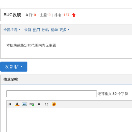
创
天
BUG反馈
今日:
0
|
主题:
0
|
排名:
137
社
区
全部主题
最新
热门
热帖
精华
更多
本版块或指定的范围内尚无主题
发新帖
快速发帖
还可输入
80
个字符