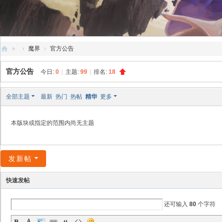
»
›
魔界
›
官方公告
创
官方公告
今日:
0
|
主题:
99
|
排名:
18
天
社
全部主题
最新
热门
热帖
精华
更多
区
本版块或指定的范围内尚无主题
发新帖
快速发帖
还可输入
80
个字符