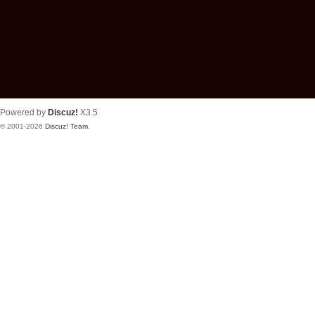
Powered by
Discuz!
X3.5
© 2001-2026
Discuz! Team
.