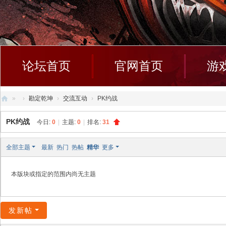
论坛首页
官网首页
游
»
›
勘定乾坤
›
交流互动
›
PK约战
创
PK约战
今日:
0
|
主题:
0
|
排名:
31
天
社
全部主题
最新
热门
热帖
精华
更多
区
本版块或指定的范围内尚无主题
发新帖