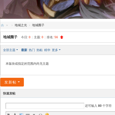
»
›
地城之光
›
地城圈子
创
地城圈子
今日:
0
|
主题:
0
|
排名:
56
天
社
全部主题
最新
热门
热帖
精华
更多
区
本版块或指定的范围内尚无主题
发新帖
快速发帖
还可输入
80
个字符