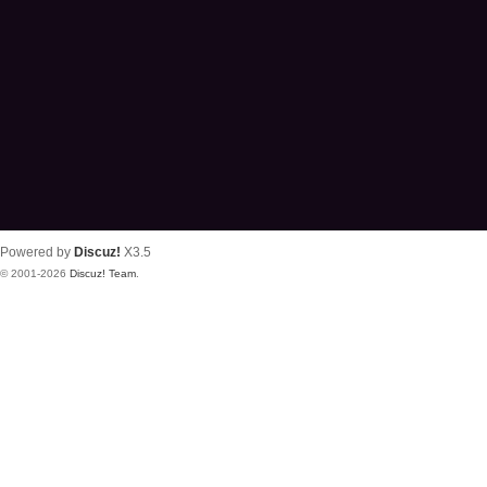
Powered by
Discuz!
X3.5
© 2001-2026
Discuz! Team
.