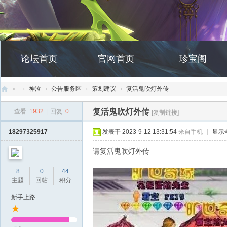
论坛首页
官网首页
珍宝阁
»
›
神泣
›
公告服务区
›
策划建议
›
复活鬼吹灯外传
创
复活鬼吹灯外传
查看:
1932
|
回复:
0
[复制链接]
天
18297325917
发表于 2023-9-12 13:31:54
来自手机
|
显示
社
区
请复活鬼吹灯外传
8
0
44
主题
回帖
积分
新手上路