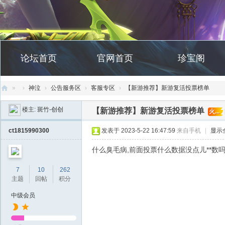
论坛首页
官网首页
珍宝阁
»
›
神泣
›
公告服务区
›
客服专区
›
【新游推荐】新游复活投票榜单
创
楼主:
斑竹-创创
【新游推荐】新游复活投票榜单
火...
天
ct1815990300
发表于 2023-5-22 16:47:59
来自手机
|
显示
社
区
什么臭毛病,前面投票什么数据没点儿**数
7
10
262
主题
回帖
积分
中级会员