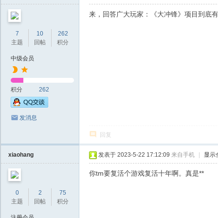
来，回答广大玩家：《大冲锋》项目到底有
7
10
262
主题
回帖
积分
中级会员
积分
262
发消息
回复
xiaohang
发表于 2023-5-22 17:12:09
来自手机
|
显示
你tm要复活个游戏复活十年啊。真是**
0
2
75
主题
回帖
积分
注册会员