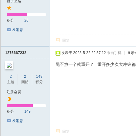
新手上路
积分
26
发消息
回复
1275667232
发表于 2023-5-22 22:57:12
来自手机
|
显示
屁不放一个就重开？ 重开多少次大冲锋都
2
2
149
主题
回帖
积分
注册会员
积分
149
发消息
回复