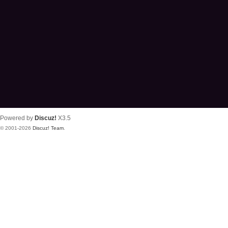
Powered by
Discuz!
X3.5
© 2001-2026
Discuz! Team
.