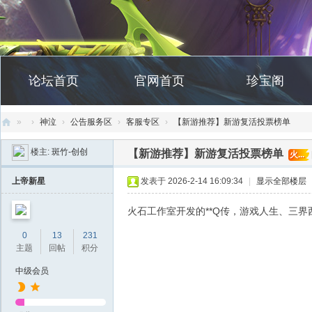
论坛首页
官网首页
珍宝阁
»
›
神泣
›
公告服务区
›
客服专区
›
【新游推荐】新游复活投票榜单
创
楼主:
斑竹-创创
【新游推荐】新游复活投票榜单
火...
天
上帝新星
发表于 2026-2-14 16:09:34
|
显示全部楼层
社
区
火石工作室开发的**Q传，游戏人生、三界
0
13
231
主题
回帖
积分
中级会员