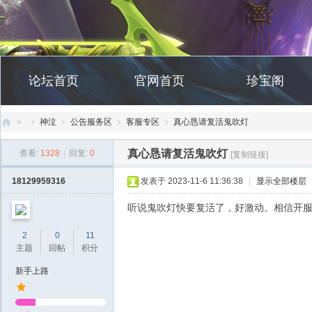
论坛首页
官网首页
珍宝阁
»
›
神泣
›
公告服务区
›
客服专区
›
真心恳请复活鬼吹灯
创
真心恳请复活鬼吹灯
查看:
1328
|
回复:
0
[复制链接]
天
18129959316
发表于 2023-11-6 11:36:38
|
显示全部楼层
社
区
听说鬼吹灯快要复活了，好激动。相信开
2
0
11
主题
回帖
积分
新手上路