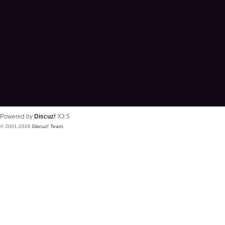
Powered by
Discuz!
X3.5
© 2001-2026
Discuz! Team
.