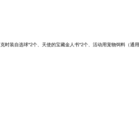
莉克时装自选球*2个、天使的宝藏金人书*2个、活动用宠物饲料（通