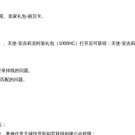
、皇家礼包-丽贝卡。
）、天使-安吉莉克时装礼包（1000HC）打开后可获得：天使-安吉
录掉线的问题。
不匹配的问题。
石；
、奥修任意主城找开拓副官获得创建公会权限；