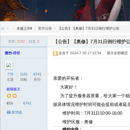
»
›
卓越之剑Ⅱ
›
官方公告
›
【公告】【奥修】7月31日例行维护公告
创
【公告】【奥修】7月31日例行维护
查看:
2192
|
回复:
0
天
斑竹-仔仔
发表于 2024-7-30 17:33:54
|
显示全部楼层
社
区
770
1181
6741
亲爱的开拓者：
主题
回帖
积分
大家好！
超级版主
为了提升服务器质量，给大家一个稳定顺畅
积分
6741
据具体情况维护时间可能会提前或者延
发消息
维护时间：7月31日10:00-16:00
维护区服：奥修
维护内容：