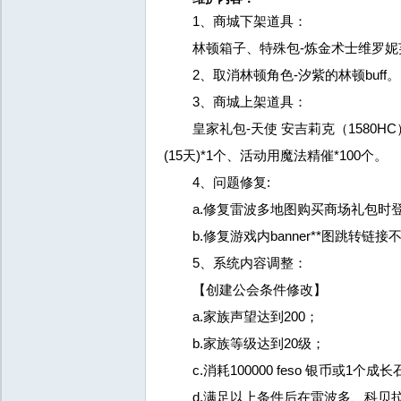
1、商城下架道具：
林顿箱子、特殊包-炼金术士维罗妮芙
2、取消林顿角色-汐紫的林顿buff。
3、商城上架道具：
皇家礼包-天使 安吉莉克（1580HC
(15天)*1个、活动用魔法精催*100个。
4、问题修复:
a.修复雷波多地图购买商场礼包时登
b.修复游戏内banner**图跳转链接
5、系统内容调整：
【创建公会条件修改】
a.家族声望达到200；
b.家族等级达到20级；
c.消耗100000 feso 银币或1个成长
d.满足以上条件后在雷波多、科贝拉