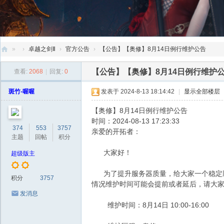
»
›
卓越之剑Ⅱ
›
官方公告
›
【公告】【奥修】8月14日例行维护公告
创
【公告】【奥修】8月14日例行维护
查看:
2068
|
回复:
0
天
斑竹-喔喔
发表于 2024-8-13 18:14:42
|
显示全部楼层
社
区
【奥修】8月14日例行维护公告
时间：2024-08-13 17:23:33
374
553
3757
亲爱的开拓者：
主题
回帖
积分
大家好！
超级版主
为了提升服务器质量，给大家一个稳定顺畅的游
积分
3757
情况维护时间可能会提前或者延后，请大
发消息
维护时间：8月14日 10:00-16:00