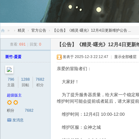
»
›
精灵
›
官方公告
›
【公告】《精灵·曙光》12月4日更新维护公告 ...
创
【公告】《精灵·曙光》12月4日更新
查看:
691
|
回复:
0
天
斑竹-蛋蛋
发表于 2025-12-3 22:12:47
|
显示全部楼层
社
区
亲爱的冒险者们：
796
1288
7682
大家好！
主题
回帖
积分
为了提升服务器质量，给大家一个稳定顺畅的
超级版主
维护时间可能会提前或者延后，请大家提
积分
7682
维护时间：12月4日 10:00-12:00
发消息
维护区服：众神之城