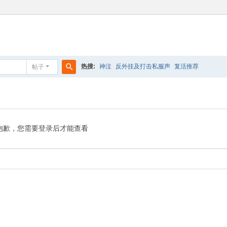
热搜:
神泣
反外挂及打击私服声
复活推荐
帖子
搜
索
抱歉，您需要登录后才能查看