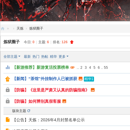
»
›
天炼
›
炼狱圈子
创
炼狱圈子
今日:
0
|
主题:
6
|
排名:
126
天
社
全部主题
最新
热门
热帖
精华
更多
区
【新游推荐】新游复活投票榜单
...
2
3
4
5
6
..
55
【新闻】“茶馆”外挂制作人已被抓获
精华1
【防骗】《这里是严肃又认真的防骗指南》
【防骗】如何辨别真假客服
版块主题
【公告】天炼：2026年4月封禁名单公示