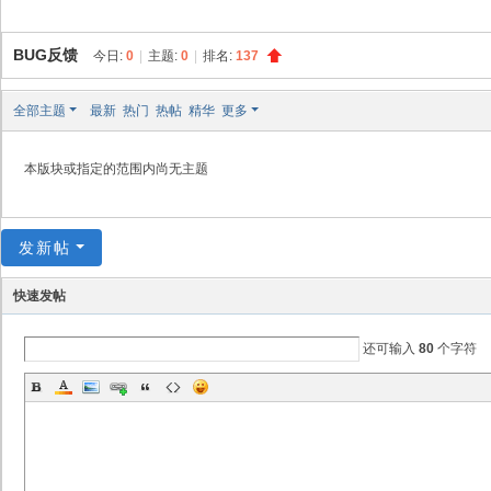
创
天
BUG反馈
今日:
0
|
主题:
0
|
排名:
137
社
区
全部主题
最新
热门
热帖
精华
更多
本版块或指定的范围内尚无主题
发新帖
快速发帖
还可输入
80
个字符