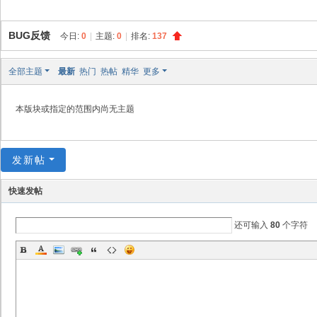
创
天
BUG反馈
今日:
0
|
主题:
0
|
排名:
137
社
区
全部主题
最新
热门
热帖
精华
更多
本版块或指定的范围内尚无主题
发新帖
快速发帖
还可输入
80
个字符