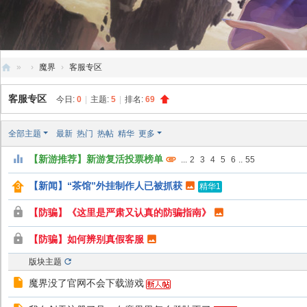
»
›
魔界
›
客服专区
创
客服专区
今日:
0
|
主题:
5
|
排名:
69
天
社
全部主题
最新
热门
热帖
精华
更多
区
【新游推荐】新游复活投票榜单
...
2
3
4
5
6
..
55
【新闻】“茶馆”外挂制作人已被抓获
精华1
【防骗】《这里是严肃又认真的防骗指南》
【防骗】如何辨别真假客服
版块主题
魔界没了官网不会下载游戏