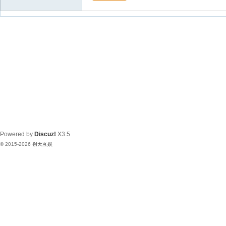
Powered by
Discuz!
X3.5
© 2015-2026
创天互娱