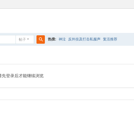
热搜:
神泣
反外挂及打击私服声
复活推荐
帖子
搜
索
请先登录后才能继续浏览