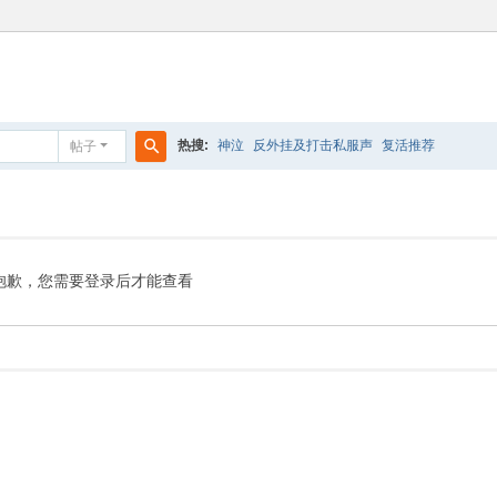
热搜:
神泣
反外挂及打击私服声
复活推荐
帖子
搜
索
抱歉，您需要登录后才能查看