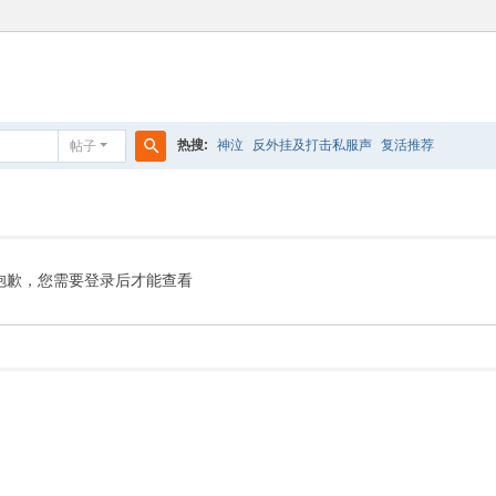
热搜:
神泣
反外挂及打击私服声
复活推荐
帖子
搜
索
抱歉，您需要登录后才能查看